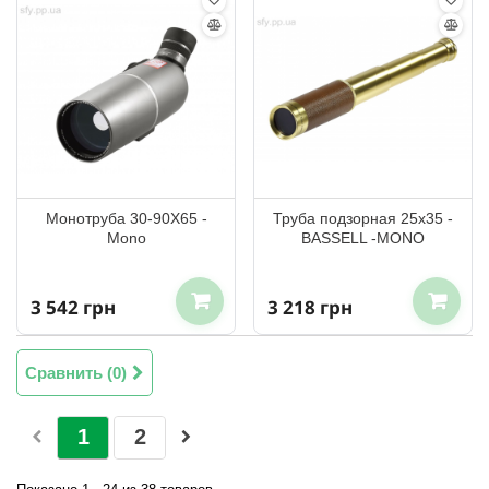
Монотруба 30-90X65 -
Труба подзорная 25x35 -
Mono
BASSELL -MONO
3 542 грн
3 218 грн
Сравнить (
0
)
1
2