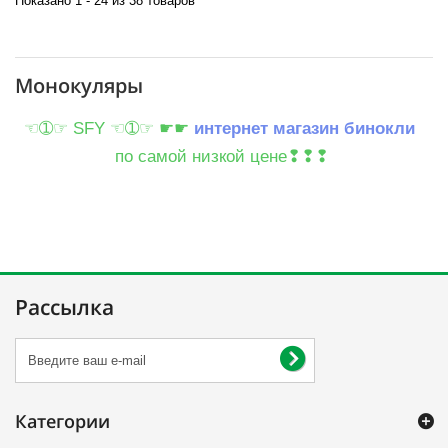
Показано 1 - 24 из 38 товаров
Монокуляры
☜➀☞ SFY ☜➀☞ ☛☛
интернет магазин бинокли
по самой низкой цене❢❢❢
Рассылка
Категории