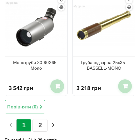
Монотруби 30-90X65 -
Труба підзорна 25x35 -
Mono
BASSELL-MONO
3 542 грн
3 218 грн
Порівняти (
0
)
1
2