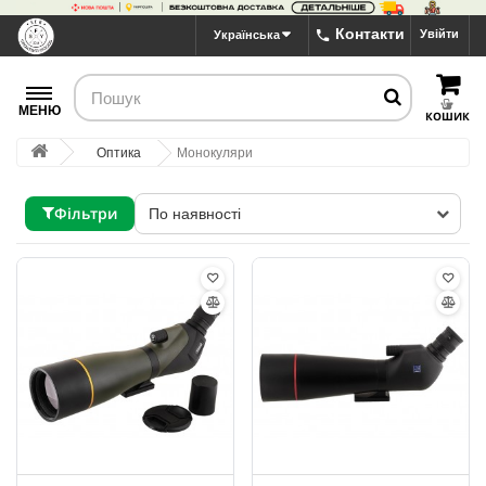
Контакти
Увійти
Українська
МЕНЮ
КОШИК
Оптика
Монокуляри
Фільтри