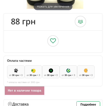
Нажать для увеличения
88 грн
Оплата частями
от
30 грн
× 3
от
30 грн
× 3
от
30 грн
× 3
от
30 грн
× 3
от
30 грн
× 3
* оплата частями от 300 грн
Нет в наличии товара
Доставка
Подробнее