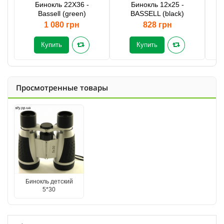
Бинокль 22X36 -
Бинокль 12x25 -
Би
Bassell (green)
BASSELL (black)
1 080 грн
828 грн
Купить
Купить
Просмотренные товары
Бинокль детский
5*30