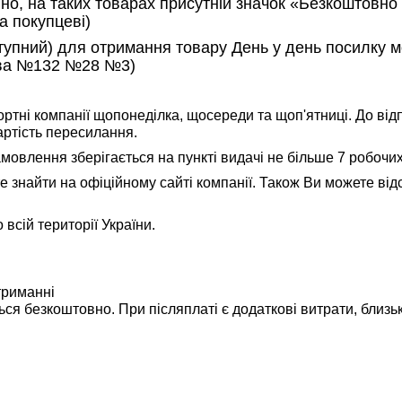
вно, на таких товарах присутній значок «Безкоштовно
а покупцеві)
ступний) для отримання товару День у день посилку 
кова №132 №28 №3)
ні компанії щопонеділка, щосереди та щоп'ятниці. До відп
артість пересилання.
мовлення зберігається на пункті видачі не більше 7 робочих
е знайти на офіційному сайті компанії. Також Ви можете в
всій території України.
риманні
ся безкоштовно. При післяплаті є додаткові витрати, близь