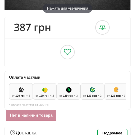
Нажать для увеличения
387 грн
Оплата частями
от
129 грн
× 3
от
129 грн
× 3
от
129 грн
× 3
от
129 грн
× 3
от
129 грн
× 3
* оплата частями от 300 грн
Нет в наличии товара
Доставка
Подробнее