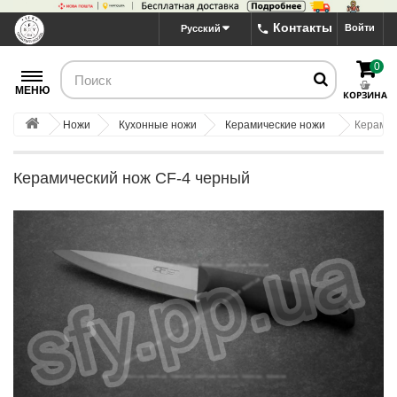
Контакты
Войти
Русский
0
МЕНЮ
КОРЗИНА
Ножи
Кухонные ножи
Керамические ножи
Керамич
Керамический нож СF-4 черный