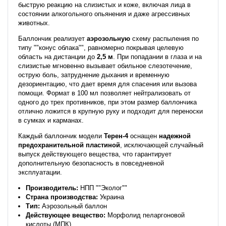
быструю реакцию на слизистых и коже, включая лица в
состоянии алкогольного опьянения и даже агрессивных
животных.
Баллончик реализует
аэрозольную
схему распыления по
типу ""конус облака"", равномерно покрывая целевую
область на дистанции до
2,5 м
. При попадании в глаза и на
слизистые мгновенно вызывает обильное слезотечение,
острую боль, затруднение дыхания и временную
дезориентацию, что дает время для спасения или вызова
помощи. Формат в 100 мл позволяет нейтрализовать от
одного до трех противников, при этом размер баллончика
отлично ложится в крупную руку и подходит для переноски
в сумках и карманах.
Каждый баллончик модели
Терен-4
оснащен
надежной
предохранительной пластиной
, исключающей случайный
выпуск действующего вещества, что гарантирует
дополнительную безопасность в повседневной
эксплуатации.
Производитель:
НПП ""Эколог""
Страна производства:
Украина
Тип:
Аэрозольный баллон
Действующее вещество:
Морфолид пеларгоновой
кислоты (МПК)