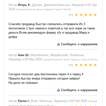
Автор
Игорь К.
(Дніпро, Дніпропетровська, Украина) от
15 Apr
2026
:
(
Газовый баллончик Эколог Черемуха Терен-4 100 мл
)
(
5
/
5
)
Спасибо продавцу.Быстро связались,отправили.Из 3
болончиков 1 был немного помятый,а так всё норм за такие
деньги.Всем рекомендую фирму sfy и продавца.Мира и
добра
Сообщить о нарушении
Автор
Іван Ш.
(Вороблячин, Яворівський, Львівська,
Украина) от
28 Mar 2026
(
Газовый баллончик Эколог Черемуха Терен-4 100 мл
)
:
(
5
/
5
)
Сегодня получил два баллончика терен 4 и перец 4
Пришли быстро вчера отправили сегодня забрал!
На деле не побывал
Сообщить о нарушении
Автор
Євген І.
(Київ, Київська, Украина) от
19 Feb 2026
(
Газовый
:
баллончик Эколог Черемуха Терен-4 100 мл
)