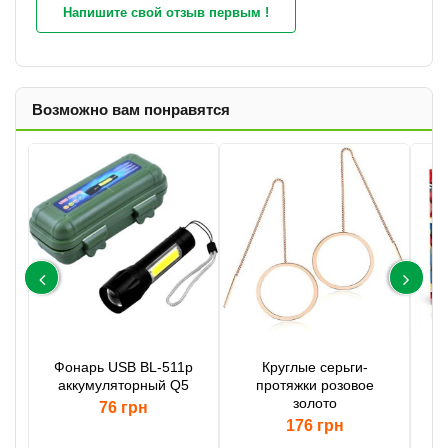
Напишите свой отзыв первым !
Возможно вам понравятся
Фонарь USB BL-511p
Круглые серьги-
аккумуляторный Q5
протяжки розовое
"К
золото
76 грн
176 грн