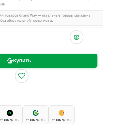
ами.
для товаров Grand Way — остальные товары магазина
без обязательной предоплаты.
Купить
от
156 грн
× 3
от
156 грн
× 3
от
156 грн
× 3