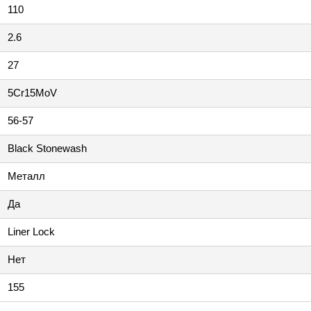
110
2.6
27
5Cr15MoV
56-57
Black Stonewash
Металл
Да
Liner Lock
Нет
155