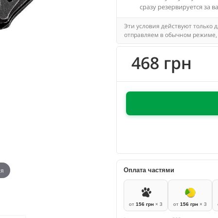
сразу резервируется за в
Эти условия действуют только 
отправляем в обычном режиме, 
468 грн
ия
Оплата частями
от
156 грн
× 3
от
156 грн
× 3