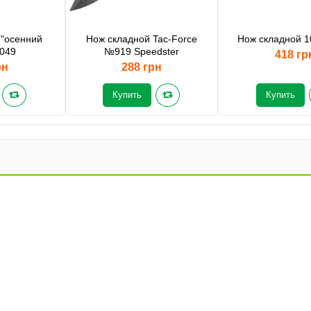
 "осенний
Нож складной Tac-Force
Нож складной 1
5049
№919 Speedster
418 гр
рн
288 грн
Купить
Купить