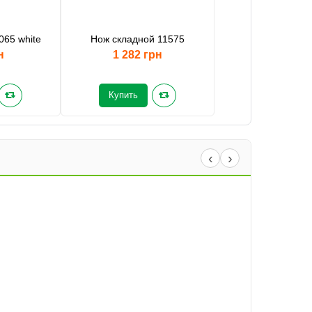
065 white
Нож складной 11575
н
1 282 грн
Купить
‹
›