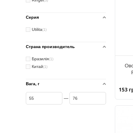
Ringel
(3)
Серия
Utilita
(1)
Страна производитель
Бразилія
(1)
Ово
Китай
(1)
Вага, г
153 г