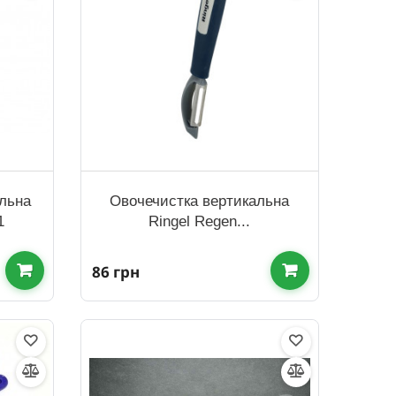
альна
Овочечистка вертикальна
1
Ringel Regen...
86 грн