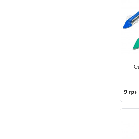
О
9 грн