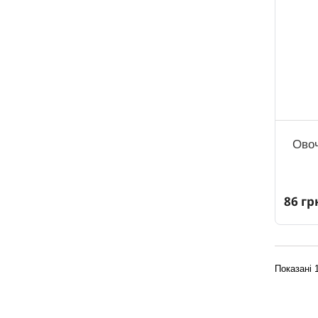
Овоч
86 гр
Показані 1