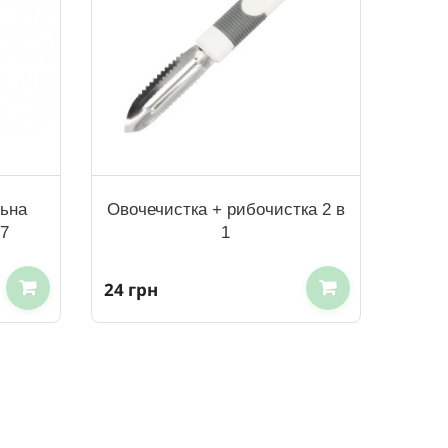
льна
Овочечистка + рибочистка 2 в
07
1
24 грн