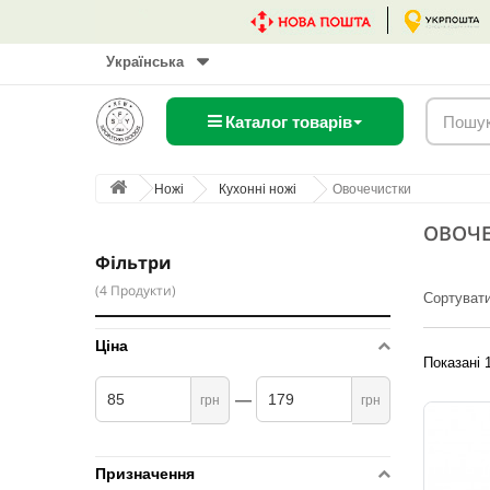
Українська
Каталог товарів
Ножі
Кухонні ножі
Овочечистки
ОВОЧ
Фільтри
(4 Продукти)
Сортувати
Ціна
Показані 1
грн
грн
Призначення