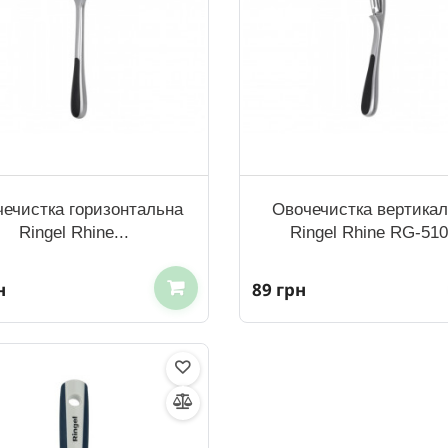
ечистка горизонтальна
Овочечистка вертика
Ringel Rhine...
Ringel Rhine RG-51
н
89 грн