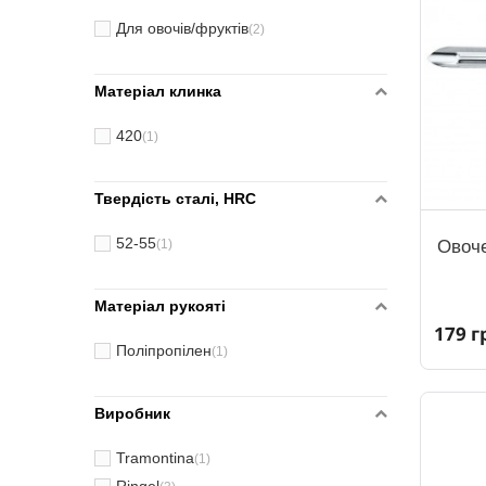
Для овочів/фруктів
(2)
Матеріал клинка
420
(1)
Твердість сталі, HRC
52-55
Овоче
(1)
Матеріал рукояті
179 г
Поліпропілен
(1)
Виробник
Tramontina
(1)