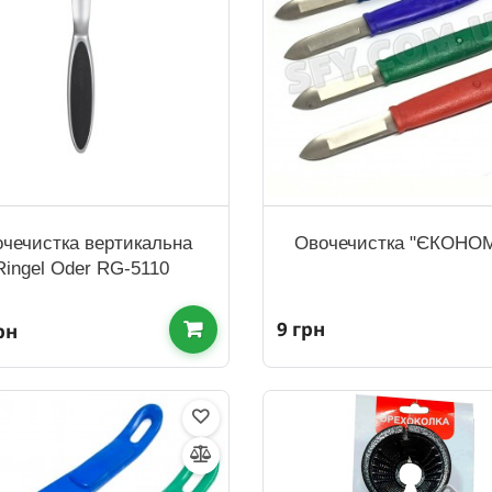
чечистка вертикальна
Овочечистка "ЄКОНО
Ringel Oder RG-5110
9 грн
рн