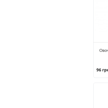
Овоч
96 гр