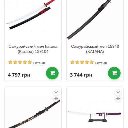
Самурайський меч katana
Самурайський меч 15949
(Катана) 139104
(KATANA)
1 отзыв
1 отзыв
4 797 грн
3 744 грн