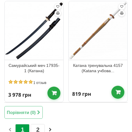
Самурайський меч 17935-
Катана тренувальна 4157
1 (Катана)
(Katana учбова...
1 отзыв
819 грн
3 978 грн
Порівняти (
0
)
1
2