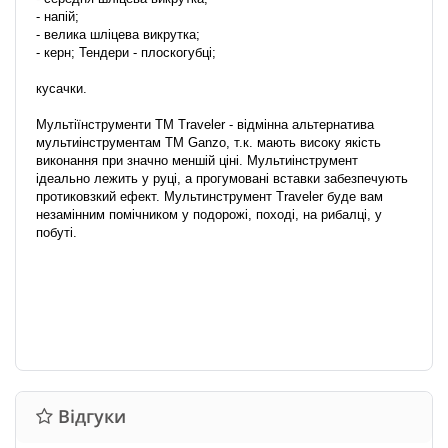
- напій;
- велика шліцева викрутка;
- керн; Тендери - плоскогубці;
кусачки.
Мультіїнструменти ТМ Traveler - відмінна альтернатива
мультиінструментам ТМ Ganzo, т.к. мають високу якість
виконання при значно меншій ціні. Мультиінструмент
ідеально лежить у руці, а прогумовані вставки забезпечують
протиковзкий ефект. Мультинструмент Traveler буде вам
незамінним помічником у подорожі, поході, на рибалці, у
побуті.
Відгуки