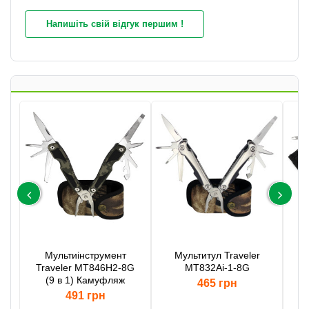
Напишіть свій відгук першим !
Мультиінструмент
Мультитул Traveler
Traveler MT846H2-8G
MT832Ai-1-8G
(9 в 1) Камуфляж
465 грн
491 грн