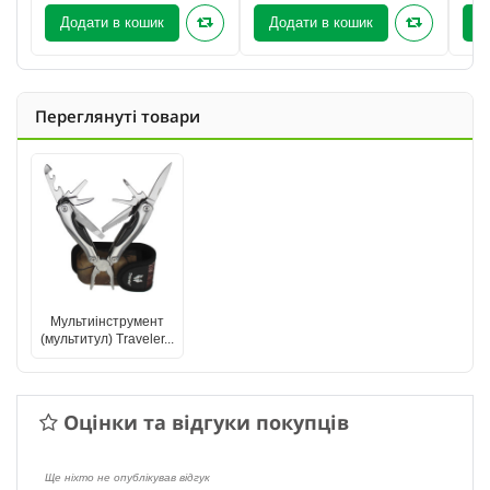
Додати в кошик
Додати в кошик
Д
Переглянуті товари
Мультиінструмент
(мультитул) Traveler...
Оцінки та відгуки покупців
Ще ніхто не опублікував відгук