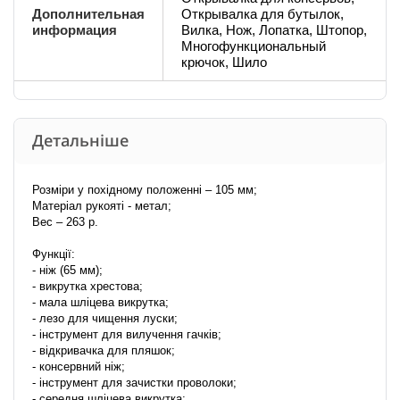
Дополнительная
Открывалка для бутылок,
информация
Вилка, Нож, Лопатка, Штопор,
Многофункциональный
крючок, Шило
Детальніше
Розміри у похідному положенні – 105 мм;
Матеріал рукояті - метал;
Вес – 263 р.
Функції:
- ніж (65 мм);
- викрутка хрестова;
- мала шліцева викрутка;
- лезо для чищення луски;
- інструмент для вилучення гачків;
- відкривачка для пляшок;
- консервний ніж;
- інструмент для зачистки проволоки;
- середня шліцева викрутка;