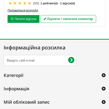
(
5
/
5
)
1
рейтинг(и) -
1
відгук(и)
Подивитися розподіл
Читати відгуки
Оцінити / написати коментар
Інформаційна розсилка
Категорії
Інформація
Мій обліковий запис