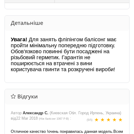
Детальніше
Увага!
Для занять фліпінгом балісонг має
пройти мінімальну попередню підготовку.
Обов'язково повинні бути посаджені на
різьбовий герметик. Гарантія не
поширюється на втрачені з вини
користувача гвинти та розкручені вироби!
Відгуки
Автор
Александр С.
(Киевская Обл. Город Ирпень, Украина)
від
22 Mar 2018
:
(
Ніж балісонг 1067 P-B
)
(
5
/
5
)
Отличное качество !очень понравилась данная модель.Всем