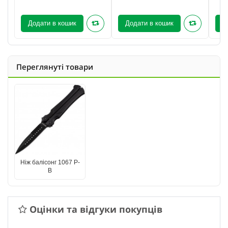
Додати в кошик
Додати в кошик
Д
Переглянуті товари
Ніж балісонг 1067 P-
B
Оцінки та відгуки покупців