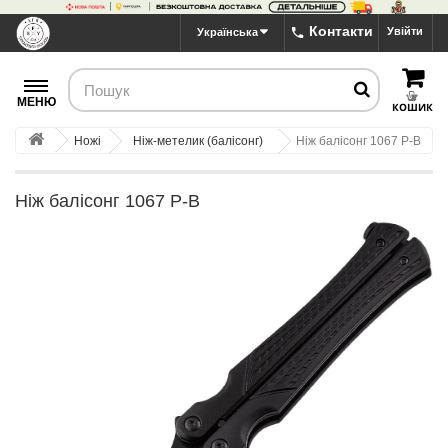
Контакти
Увійти
Українська
МЕНЮ
КОШИК
Ножі
Ніж-метелик (балісонг)
Ніж балісонг 1067 P-B
Ніж балісонг 1067 P-B