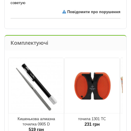
советую
Повідомити про порушення
Комплектуючі
Кишенькова алмазна
точила 1301 TC
К
231 грн
точилка 0905 D
519 грн