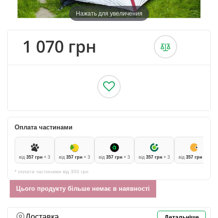
Нажать для увеличения
1 070 грн
Оплата частинами
від
357 грн
× 3
від
357 грн
× 3
від
357 грн
× 3
від
357 грн
× 3
від
357 грн
× 3
* оплата частинами від 300 грн
Цього продукту більше немає в наявності
Доставка
Детальніше