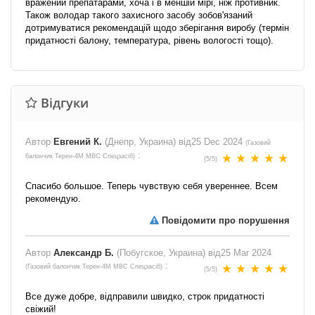
вражений препатарами, хоча і в меншій мірі, ніж противник.
Також володар такого захисного засобу зобов'язаний
дотримуватися рекомендацій щодо зберігання виробу (термін
придатності балону, температура, рівень вологості тощо).
Відгуки
Автор
Евгений К.
(Днепр, Украина) від
25 Dec 2024
(
Газовий
:
балончик Терен-4М МВС Спецзасіб
)
(
5
/
5
)
Спасибо большое. Теперь чувствую себя увереннее. Всем
рекомендую.
Повідомити про порушення
Автор
Александр Б.
(Побугское, Украина) від
25 Mar 2024
:
(
Газовий балончик Терен-4М МВС Спецзасіб
)
(
5
/
5
)
Все дуже добре, відправили швидко, строк придатності
свіжий!