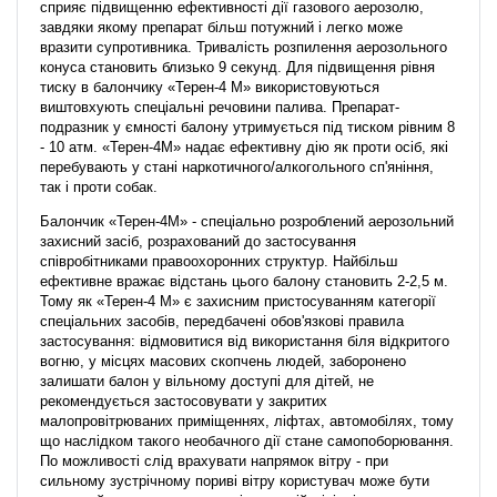
сприяє підвищенню ефективності дії газового аерозолю,
завдяки якому препарат більш потужний і легко може
вразити супротивника. Тривалість розпилення аерозольного
конуса становить близько 9 секунд. Для підвищення рівня
тиску в балончику «Терен-4 М» використовуються
виштовхують спеціальні речовини палива. Препарат-
подразник у ємності балону утримується під тиском рівним 8
- 10 атм. «Терен-4М» надає ефективну дію як проти осіб, які
перебувають у стані наркотичного/алкогольного сп'яніння,
так і проти собак.
Балончик «Терен-4М» - спеціально розроблений аерозольний
захисний засіб, розрахований до застосування
співробітниками правоохоронних структур. Найбільш
ефективне вражає відстань цього балону становить 2-2,5 м.
Тому як «Терен-4 М» є захисним пристосуванням категорії
спеціальних засобів, передбачені обов'язкові правила
застосування: відмовитися від використання біля відкритого
вогню, у місцях масових скопчень людей, заборонено
залишати балон у вільному доступі для дітей, не
рекомендується застосовувати у закритих
малопровітрюваних приміщеннях, ліфтах, автомобілях, тому
що наслідком такого необачного дії стане самопоборювання.
По можливості слід врахувати напрямок вітру - при
сильному зустрічному пориві вітру користувач може бути