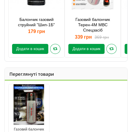
Балончик газовий
Газовий балончик
струйний "Шип-1Б"
Терен-4М МВС
Спецзасіб
(с
179 грн
339 грн
369 грн
Додати в кошик
Додати в кошик
Д
Переглянуті товари
Газовий балончик