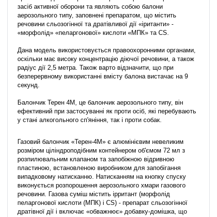
засіб активної оборони та являють собою балони
аерозольного типу, заповнені препаратом, що містить
речовини сльозогінної та дратівливої ​​дії «іританти» -
«морфолід» «пеларгонової» кислоти «МПК» та CS.
Дана модель використовується правоохоронними органами,
оскільки має високу концентрацію діючої речовини, а також
радіус дії 2,5 метра. Також варто відзначити, що при
безперервному використанні вмісту балона вистачає на 9
секунд.
Балончик Терен 4М, це балончик аерозольного типу, він
ефективний при застосуванні як проти осіб, які перебувають
у стані алкогольного сп'яніння, так і проти собак.
Газовий балончик «Терен-4М» є алюмінієвим невеликим
розміром ціліндроподібним контейнером об'ємом 72 мл з
розпилювальним клапаном та запобіжною відривною
пластиною, встановленою виробником для запобігання
випадковому натисканню. Натисканням на кнопку спуску
виконується розпорошення аерозольного хмари газового
речовини. Газова суміш містить ірритант (морфолід
пеларгонової кислоти (МПК) і CS) - препарат сльозогінної
дратівної дії і включає «обважнює» добавку-домішка, що