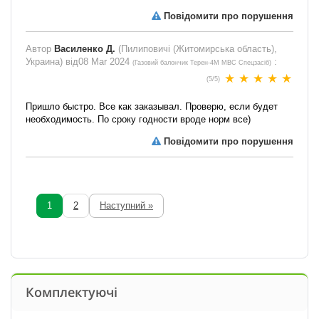
Повідомити про порушення
Автор
Василенко Д.
(Пилиповичі (Житомирська область),
Украина) від
08 Mar 2024
:
(
Газовий балончик Терен-4М МВС Спецзасіб
)
(
5
/
5
)
Пришло быстро. Все как заказывал. Проверю, если будет
необходимость. По сроку годности вроде норм все)
Повідомити про порушення
1
2
Наступний »
Комплектуючі