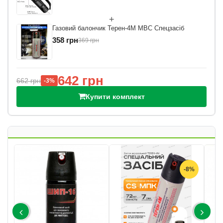
+
Газовий балончик Терен-4М МВС Спецзасіб
358 грн
369 грн
642 грн
662 грн
730 
-3%
Купити комплект
-8%