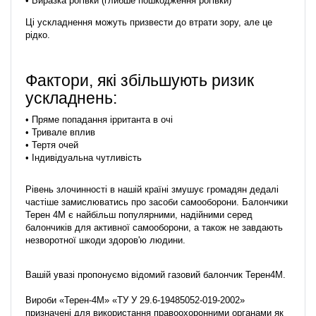
• Виразка рогівки (глибше пошкодження рогівки)
Ці ускладнення можуть призвести до втрати зору, але це
рідко.
Фактори, які збільшують ризик
ускладнень:
• Пряме попадання ірританта в очі
• Тривале вплив
• Тертя очей
• Індивідуальна чутливість
Рівень злочинності в нашій країні змушує громадян дедалі
частіше замислюватись про засоби самооборони. Балончики
Терен 4М є найбільш популярними, надійними серед
балончиків для активної самооборони, а також не завдають
незворотної шкоди здоров'ю людини.
Вашій увазі пропонуємо відомий газовий балончик Терен4М.
Вироби «Терен-4М» «ТУ У 29.6-19485052-019-2002»
призначені для використання правоохоронними органами як