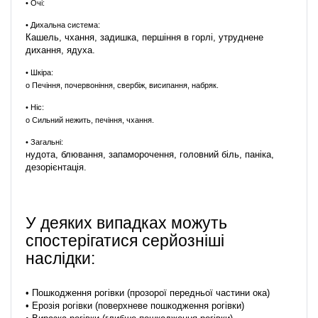
•
Очі
:
•
Дихальна система
:
Кашель, чхання, задишка, першіння в горлі, утруднене
дихання, ядуха.
•
Шкіра
:
o Печіння, почервоніння, свербіж, висипання, набряк.
•
Ніс:
o Сильний нежить, печіння, чхання.
•
Загальні
:
нудота, блювання, запаморочення, головний біль, паніка,
дезорієнтація.
У деяких випадках можуть
спостерігатися серйозніші
наслідки:
• Пошкодження рогівки (прозорої передньої частини ока)
• Ерозія рогівки (поверхневе пошкодження рогівки)