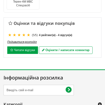
Терен-4М МВС
Спецзасіб
Оцінки та відгуки покупців
(
5
/
5
)
4
рейтинг(и) -
4
відгук(и)
Подивитися розподіл
Читати відгуки
Оцінити / написати коментар
Інформаційна розсилка
Категорії