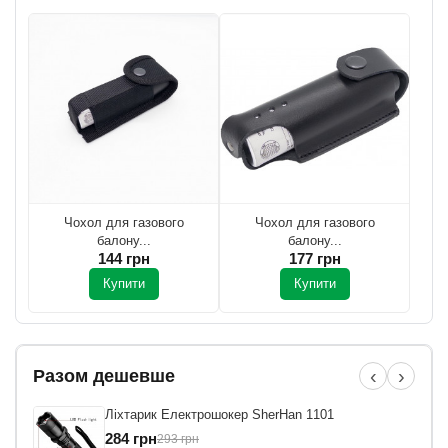
Чохол для газового
Чохол для газового
балону...
балону...
144 грн
177 грн
Купити
Купити
‹
›
Разом дешевше
Ліхтарик Електрошокер SherHan 1101
284 грн
293 грн