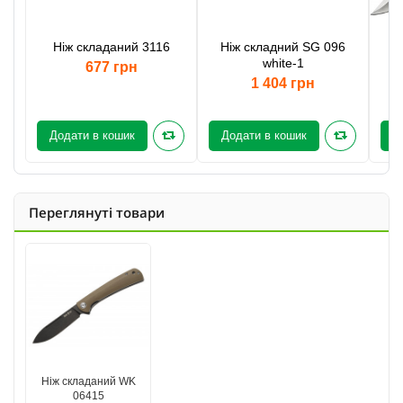
Ніж складаний 3116
Ніж складний SG 096
white-1
п
677 грн
1 404 грн
Додати в кошик
Додати в кошик
Д
Переглянуті товари
Ніж складаний WK
06415