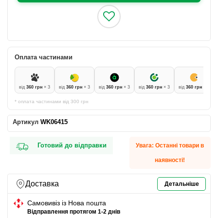
Оплата частинами
від
360 грн
× 3
від
360 грн
× 3
від
360 грн
× 3
від
360 грн
× 3
від
360 грн
× 3
* оплата частинами від 300 грн
Артикул
WK06415
Готовий до відправки
Увага: Останні товари в
наявності!
Доставка
Детальніше
Самовивіз із Нова пошта
Відправлення протягом 1-2 днів