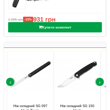
931 грн
1 095 грн
811 
-15%
Купити комплект
Ніж складний SG 097
Ніж складний SG 150
Н