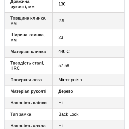
Довжина
130
рукояті, мм
Товщина клинка,
2.9
мм
Ширина клинка,
23
мм
Матеріал клинка
440 С
Твердість сталі,
57-58
HRC
Поверхня леза
Mirror polish
Матеріал рукояті
Дерево
Наявність кліпси
Ні
Тип замка
Back Lock
Наявність чохла
Ні