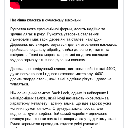
Незмінна класика в сучасному виконанні.
Рукоятка ножа ергономічної форми, досить надійно та
зручно лягає в руку. Рукоятка утворена сталевими
лайнерами і має гарні дерев’яні та сталеві накладки.
Деревина, що використовується для виготовлення накладок,
пройшла спеціальну обробку, стійка до вологи, гниття та
шкідників. Теплі на морозі та приємні на дотик накладки
чудово гармонують з поліруваним клинком.
Дзеркально поліруваний клинок, виготовлений зі сталі 440С,
дуже популярного і гідного ножового матеріалу. 440С —
досить тверда сталь, ножі з неї відмінно ріжуть і довго не
тупляться.
Ніж оснащений замком Back Lock, одним із найперших і
найвідоміших замків, який іноді називають «хребтом» за
характерну металеву частину замка, що йде вздовж усієї
«спини» рукоятки ножа. Структура замка проста, але
водночас дуже надійна. Той самий «хребет» одночасно
виконує роль кнопки замка і стопора леза у відкритому стані.
Ричаг-коромисло проходить вздовж усієї рукоятки і