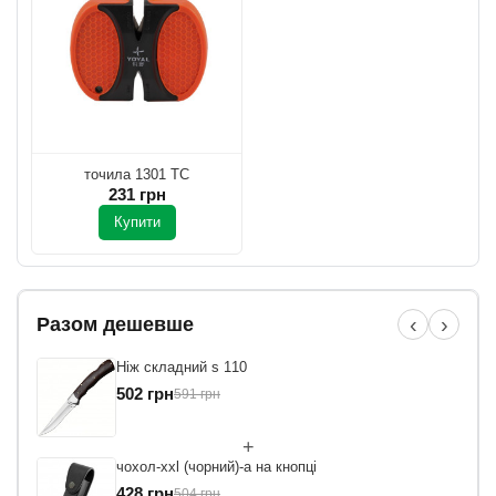
точила 1301 TC
231 грн
Купити
‹
›
Разом дешевше
Ніж складний s 110
502 грн
591 грн
+
чохол-xxl (чорний)-a на кнопці
428 грн
504 грн