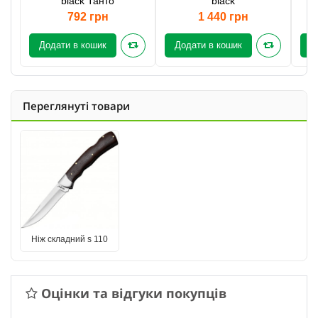
black Танто
black
792 грн
1 440 грн
Додати в кошик
Додати в кошик
Д
Переглянуті товари
Ніж складний s 110
Оцінки та відгуки покупців